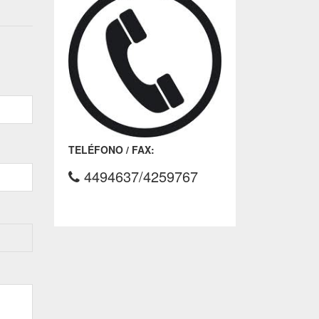
TELÉFONO / FAX:
TEL. ADMINISTRAC
4494637/4259767
(0341) 1539